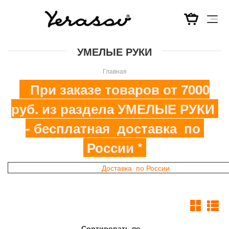
Перейти
УМЕЛЫЕ РУКИ
к
основному
Главная
содержанию
При заказе товаров от 7000
руб. из раздела УМЕЛЫЕ РУКИ
- бесплатная доставка по
России *
Доставка по России
Сортировать по