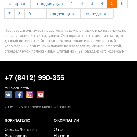
« первая
‹ предыдущая
1
2
3
4
5
6
7
8
9
…
следующая ›
последняя »
Производитель имеет право менять комплектацию и конструкцию, не
внося изменения в инструкцию. Обращаем ваше внимание на то, что
данный интернет-сайт носит исключительно информационный
характер и ни при каких условиях не является публичной офертой,
определяемой положениями Статьи 437 (2) Гражданского кодекса РФ.
+7 (8412) 990-356
Мы в соц. сетях:
2005-2026 © Yerasov Music Corporation
ПОКУПАТЕЛЮ
О КОМПАНИИ
Оплата/Доставка
О нас
Руководства
Новости