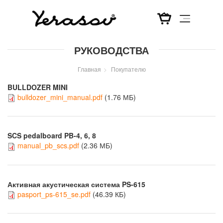
Перейти
РУКОВОДСТВА
к
основному
Главная
Покупателю
содержанию
BULLDOZER MINI
bulldozer_mini_manual.pdf
(1.76 МБ)
SCS pedalboard PB-4, 6, 8
manual_pb_scs.pdf
(2.36 МБ)
Активная акустическая система PS-615
pasport_ps-615_se.pdf
(46.39 КБ)