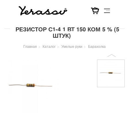
Перейти
РЕЗИСТОР С1-4 1 ВТ 150 КОМ 5 % (5
к
ШТУК)
основному
содержанию
Главная
Каталог
Умелые руки
Барахолка