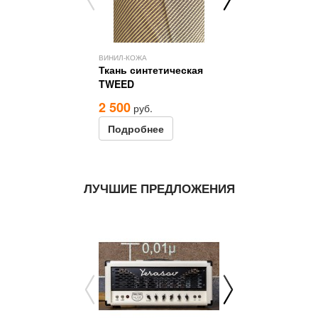
ВИНИЛ-КОЖА
ВИНИЛ-КОЖА
Ткань синтетическая
Винил-кожа
TWEED
2 500
2 500
руб.
руб.
Подробнее
Подробне
ЛУЧШИЕ ПРЕДЛОЖЕНИЯ