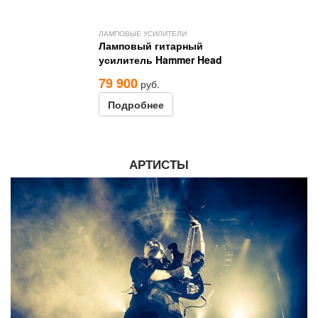
ЛАМПОВЫЕ УСИЛИТЕЛИ
ЛАМПОВЫЕ УСИ
Ламповый гитарный
Ламповый г
усилитель Hammer Head
усилитель B
79 900
103 900
руб.
руб
Подробнее
Подробне
АРТИСТЫ