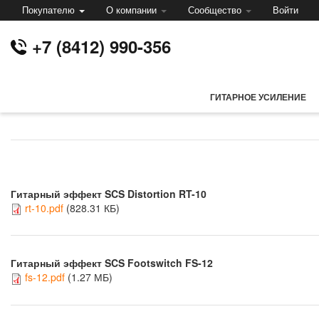
Покупателю
О компании
Сообщество
Войти
Оплата и доставка
О нас
Артисты
+7 (8412) 990-356
Руководства
Новости
Схемы
Дилеры
Помощь / FAQ
Услуги компании
ГИТАРНОЕ УСИЛЕНИЕ
Контакты
Перейти
к
основному
содержанию
Гитарный эффект SCS Distortion RT-10
rt-10.pdf
(828.31 КБ)
Гитарный эффект SCS Footswitch FS-12
fs-12.pdf
(1.27 МБ)