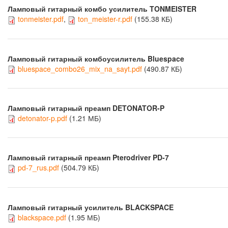
Ламповый гитарный комбо усилитель TONMEISTER
tonmeister.pdf
,
ton_meister-r.pdf
(155.38 КБ)
Ламповый гитарный комбоусилитель Bluespace
bluespace_combo26_mix_na_sayt.pdf
(490.87 КБ)
Ламповый гитарный преамп DETONATOR-P
detonator-p.pdf
(1.21 МБ)
Ламповый гитарный преамп Pterodriver PD-7
pd-7_rus.pdf
(504.79 КБ)
Ламповый гитарный усилитель BLACKSPACE
blackspace.pdf
(1.95 МБ)