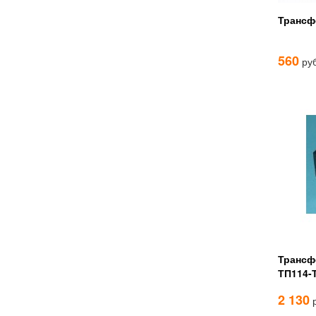
Трансф
560
руб
Трансф
ТП114-
2 130
р