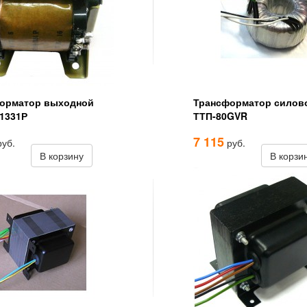
орматор выходной
Трансформатор силов
-1331Р
ТТП-80GVR
7 115
уб.
руб.
В корзину
В корзи