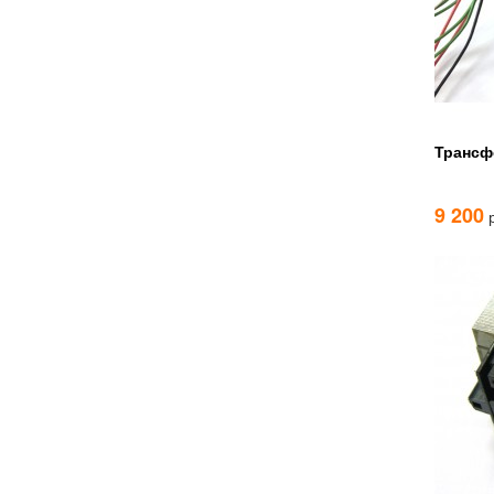
Трансф
9 200
р