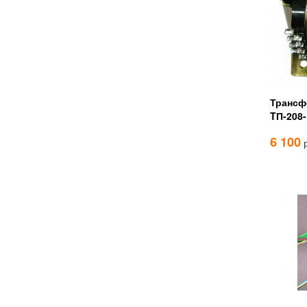
Трансф
TП-208
6 100
р