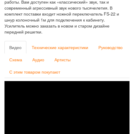
работы. Вам доступен как «классический» звук, так и
современный агрессивный звук нового тысячелетия. В
комплект поставки входит ножной переключатель FS-22 и
шнур колоночный 1м для подключения к кабинету.
Усилитель можно заказать в новом и старом дизайне
передней решетки.
Видео
Технические характеристики
Руководство
Схема
Аудио
Артисты
С этим товаром покупают
YERASOV
BULLDOZER
-
8-
STRING
HIGAIN
DEMO