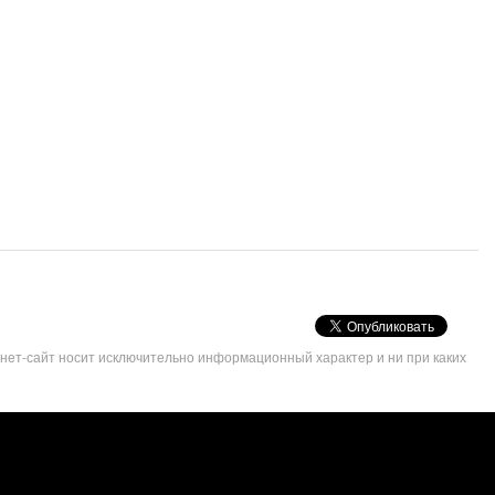
VK
Share
рнет-сайт носит исключительно информационный характер и ни при каких
Button