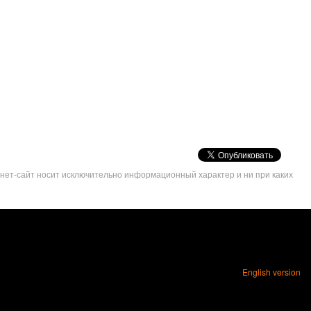
VK
Share
рнет-сайт носит исключительно информационный характер и ни при каких
Button
English version