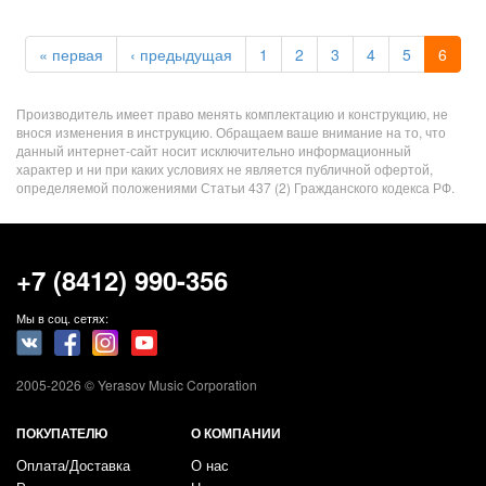
« первая
‹ предыдущая
1
2
3
4
5
6
Производитель имеет право менять комплектацию и конструкцию, не
внося изменения в инструкцию. Обращаем ваше внимание на то, что
данный интернет-сайт носит исключительно информационный
характер и ни при каких условиях не является публичной офертой,
определяемой положениями Статьи 437 (2) Гражданского кодекса РФ.
+7 (8412) 990-356
Мы в соц. сетях:
2005-2026 © Yerasov Music Corporation
ПОКУПАТЕЛЮ
О КОМПАНИИ
Оплата/Доставка
О нас