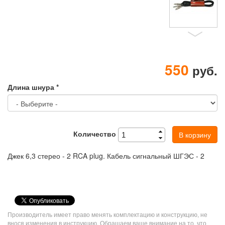
550
руб.
Длина шнура
*
Количество
В корзину
Джек 6,3 стерео - 2 RCA plug. Кабель сигнальный ШГЭС - 2
VK
Share
Производитель имеет право менять комплектацию и конструкцию, не
Button
внося изменения в инструкцию. Обращаем ваше внимание на то, что