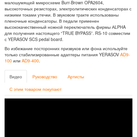
малошумящей микросхеме Burr-Brown OPA2604,
высокоточных резисторах, электролитических конденсаторах с
низкими токами утечки. В звуковом тракте использованы
пленочные конденсаторы. В педали применен
высококачественный ножной переключатель фирмы АLPHA
для получения настоящего “TRUE BYPASS”. RS-10 совместим
с YERASOV SCS pedal board.
Во избежание посторонних призвуков или фона используйте
только стабилизированные адаптеры питания YERASOV
AD9-
100
или
AD9-400
.
Видео
Руководство
Артисты
С этим товаром покупают
YERASOV
RS-
10
-
ОБЗОР