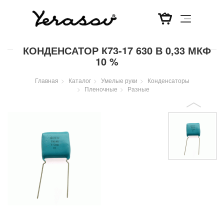
Перейти
КОНДЕНСАТОР К73-17 630 В 0,33 МКФ
к
10 %
основному
содержанию
Главная
Каталог
Умелые руки
Конденсаторы
Пленочные
Разные