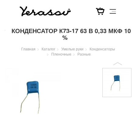
Перейти
КОНДЕНСАТОР К73-17 63 В 0,33 МКФ 10
к
%
основному
содержанию
Главная
Каталог
Умелые руки
Конденсаторы
Пленочные
Разные