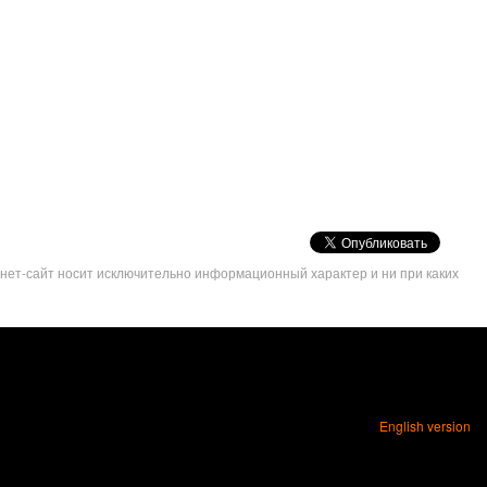
VK
Share
рнет-сайт носит исключительно информационный характер и ни при каких
Button
English version