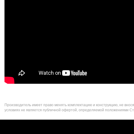
ЛАМПОВЫЙ
КОМБИК
YERASOV
GAVROSH
12R
Производитель имеет право менять комплектацию и конструкцию, не внос
условиях не является публичной офертой, определяемой положениями Стат