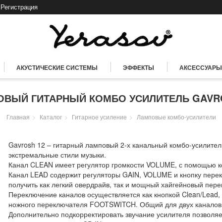
Регистрация
АКУСТИЧЕСКИЕ СИСТЕМЫ
ЭФФЕКТЫ
АКСЕССУАРЫ
ВЫЙ ГИТАРНЫЙ КОМБО УСИЛИТЕЛЬ GAVR
Главная
Каталог
Гитарное усиление
Ламповые комбо-усилители
Gavrosh 12 – гитарный ламповый 2-х канальный комбо-усилител
экстремальные стили музыки.
Канал CLEAN имеет регулятор громкости VOLUME, с помощью кот
Канал LEAD содержит регуляторы GAIN, VOLUME и кнопку пер
получить как легкий овердрайв, так и мощный хайгейновый пере
Переключение каналов осуществляется как кнопкой Clean/Lead,
ножного переключателя FOOTSWITCH. Общий для двух каналов 
Дополнительно подкорректировать звучание усилителя позвол