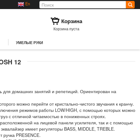
En
Корзина
Корзина пуста
УМЕЛЫЕ РУКИ
OSH 12
ь для домашних занятий и репетиций. Ориентирован на
орого можно перейти от кристально-чистого звучания к кранчу.
еключения режимов работы LOW/HIGH, с помощью которых можно
груз с отличной читаемостью в пониженных строях.
 расположенной на лицевой панели усилителя, так и с помощью
эквалайзер имеет регуляторы BASS, MIDDLE, TREBLE.
яет ручка PRESENCE.