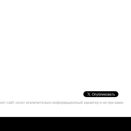
VK
Share
рнет-сайт носит исключительно информационный характер и ни при каких
Button