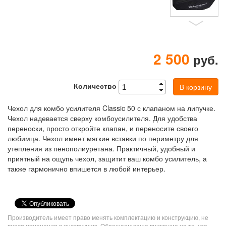
2 500
руб.
Количество
В корзину
Чехол для комбо усилителя Classic 50 с клапаном на липучке.
Чехол надевается сверху комбоусилителя. Для удобства
переноски, просто откройте клапан, и переносите своего
любимца. Чехол имеет мягкие вставки по периметру для
утепления из пенополиуретана. Практичный, удобный и
приятный на ощупь чехол, защитит ваш комбо усилитель, а
также гармонично впишется в любой интерьер.
VK
Share
Производитель имеет право менять комплектацию и конструкцию, не
Button
внося изменения в инструкцию. Обращаем ваше внимание на то, что