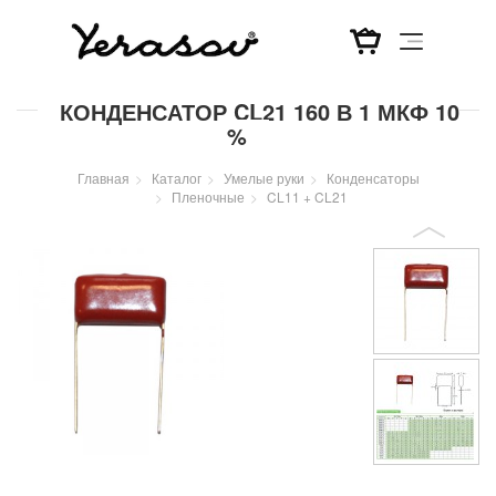
Перейти
КОНДЕНСАТОР CL21 160 В 1 МКФ 10
к
%
основному
содержанию
Главная
Каталог
Умелые руки
Конденсаторы
Пленочные
CL11 + CL21