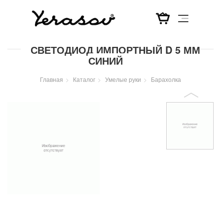
Перейти
СВЕТОДИОД ИМПОРТНЫЙ D 5 ММ
к
СИНИЙ
основному
содержанию
Главная
Каталог
Умелые руки
Барахолка