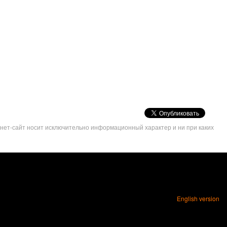
VK
Share
рнет-сайт носит исключительно информационный характер и ни при каких
Button
English version