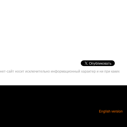
VK
Share
рнет-сайт носит исключительно информационный характер и ни при каких
Button
English version