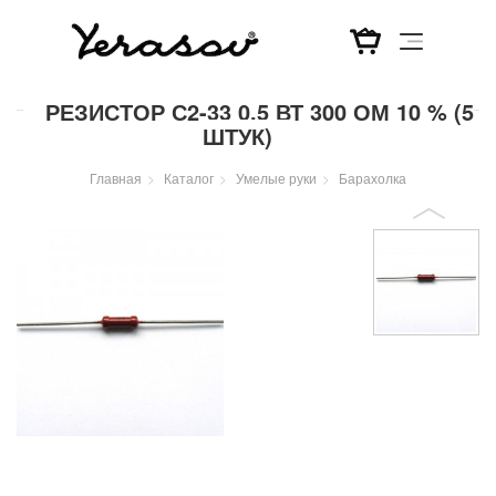
Перейти
РЕЗИСТОР С2-33 0,5 ВТ 300 ОМ 10 % (5
к
ШТУК)
основному
содержанию
Главная
Каталог
Умелые руки
Барахолка