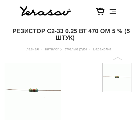
Перейти
РЕЗИСТОР С2-33 0,25 ВТ 470 ОМ 5 % (5
к
ШТУК)
основному
содержанию
Главная
Каталог
Умелые руки
Барахолка