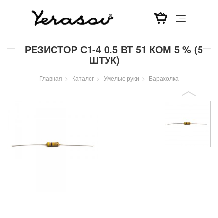
Перейти
РЕЗИСТОР С1-4 0,5 ВТ 51 КОМ 5 % (5
к
ШТУК)
основному
содержанию
Главная
Каталог
Умелые руки
Барахолка