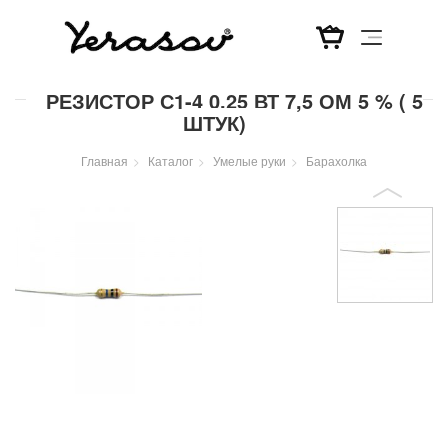
Перейти
РЕЗИСТОР С1-4 0,25 ВТ 7,5 ОМ 5 % ( 5
к
ШТУК)
основному
содержанию
Главная
Каталог
Умелые руки
Барахолка