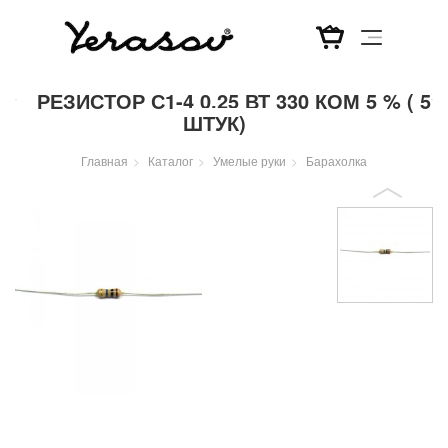
Перейти
РЕЗИСТОР С1-4 0,25 ВТ 330 КОМ 5 % ( 5
к
ШТУК)
основному
содержанию
Главная
Каталог
Умелые руки
Барахолка