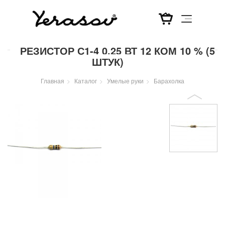
Перейти
РЕЗИСТОР С1-4 0,25 ВТ 12 КОМ 10 % (5
к
ШТУК)
основному
содержанию
Главная
Каталог
Умелые руки
Барахолка