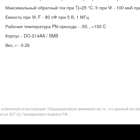
Максимальный обратный ток при Tj=25 °C, Ir при Vr - 100 мкА пр
Емкость при Vr, F - 80 пФ при 5 В, 1 МГц
Рабочая температура PN-прехода - -55…+150 C
Корпус - DO-214AA / SMB
Вес, г - 0.26
я изменения в инструкцию. Обращаем ваше внимание на то, что данный инте
ьи 437 (2) Гражданского кодекса РФ.