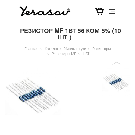
Перейти
РЕЗИСТОР MF 1ВТ 56 КОМ 5% (10
к
ШТ.)
основному
содержанию
Главная
Каталог
Умелые руки
Резисторы
Резисторы MF
1 ВТ