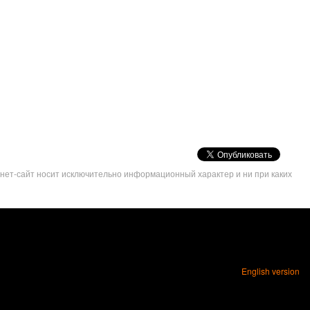
VK
Share
рнет-сайт носит исключительно информационный характер и ни при каких
Button
English version