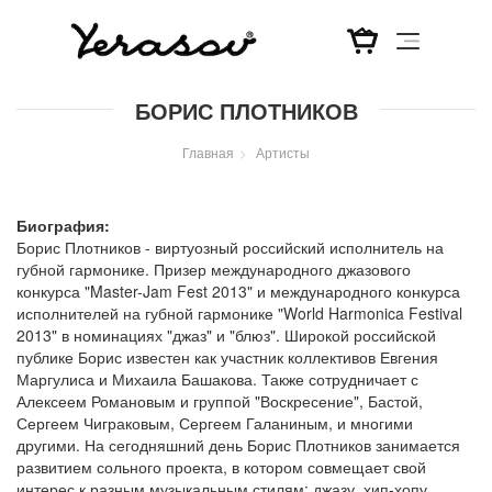
Перейти
БОРИС ПЛОТНИКОВ
к
основному
Главная
Артисты
содержанию
Биография:
Борис Плотников - виртуозный российский исполнитель на
губной гармонике. Призер международного джазового
конкурса "Master-Jam Fest 2013" и международного конкурса
исполнителей на губной гармонике "World Harmonica Festival
2013" в номинациях "джаз" и "блюз". Широкой российской
публике Борис известен как участник коллективов Евгения
Маргулиса и Михаила Башакова. Также сотрудничает с
Алексеем Романовым и группой "Воскресение", Бастой,
Сергеем Чиграковым, Сергеем Галаниным, и многими
другими. На сегодняшний день Борис Плотников занимается
развитием сольного проекта, в котором совмещает свой
интерес к разным музыкальным стилям: джазу, хип-хопу,