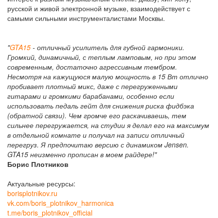
русской и живой электронной музыке, взаимодействует с
самыми сильными инструменталистами Москвы.
"
GTA15
- отличный усилитель для губной гармоники.
Громкий, динамичный, с теплым ламповым, но при этом
современным, достаточно агрессивным тембром.
Несмотря на кажущуюся малую мощность в 15 Вт отлично
пробивает плотный микс, даже с перегруженными
гитарами и громкими барабанами, особенно если
использовать педаль гейт для снижения риска фидбэка
(обратной связи). Чем громче его раскачиваешь, тем
сильнее перегружается, на студии я делал его на максимум
в отдельной комнате и получал на записи отличный
перегруз. Я предпочитаю версию с динамиком Jensen.
GTA15 неизменно прописан в моем райдере!"
Борис Плотников
Актуальные ресурсы:
borisplotnikov.ru
vk.com/boris_plotnikov_harmonica
t.me/boris_plotnikov_official