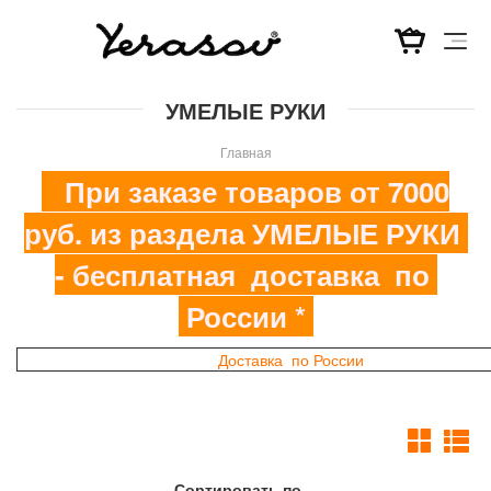
Перейти
УМЕЛЫЕ РУКИ
к
основному
Главная
содержанию
При заказе товаров от 7000
руб. из раздела УМЕЛЫЕ РУКИ
- бесплатная доставка по
России *
Доставка по России
Сортировать по