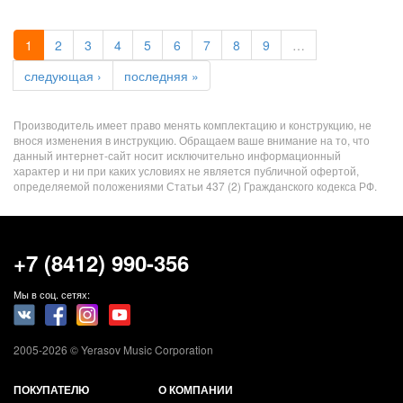
1
2
3
4
5
6
7
8
9
…
следующая ›
последняя »
Производитель имеет право менять комплектацию и конструкцию, не
внося изменения в инструкцию. Обращаем ваше внимание на то, что
данный интернет-сайт носит исключительно информационный
характер и ни при каких условиях не является публичной офертой,
определяемой положениями Статьи 437 (2) Гражданского кодекса РФ.
+7 (8412) 990-356
Мы в соц. сетях:
2005-2026 © Yerasov Music Corporation
ПОКУПАТЕЛЮ
О КОМПАНИИ