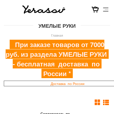
Перейти
УМЕЛЫЕ РУКИ
к
основному
Главная
содержанию
При заказе товаров от 7000
руб. из раздела УМЕЛЫЕ РУКИ
- бесплатная доставка по
России *
Доставка по России
Сортировать по