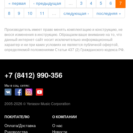
« первая
‹ предыдущая
…
3
4
5
6
7
8
9
10
11
…
следующая ›
последняя »
Производитель имеет право менять комплектацию и конструкцию, не
внося изменения в инструкцию. Обращаем ваше внимание на то, что
данный интернет-сайт носит исключительно информационный
характер и ни при каких условиях не является публичной офертой,
определяемой положениями Статьи 437 (2) Гражданского кодекса РФ.
+7 (8412) 990-356
Мы в соц. сетях:
2005-2026 © Yerasov Music Corporation
ПОКУПАТЕЛЮ
О КОМПАНИИ
Оплата/Доставка
О нас
Руководства
Новости