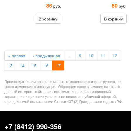
86
80
руб.
руб.
В корзину
В корзину
« первая
‹ предыдущая
…
9
10
11
12
13
14
15
16
17
Производитель имеет право менять комплектацию и конструкцию, не
внося изменения в инструкцию. Обращаем ваше внимание на то, что
данный интернет-сайт носит исключительно информационный
характер и ни при каких условиях не является публичной офертой,
определяемой положениями Статьи 437 (2) Гражданского кодекса РФ.
+7 (8412) 990-356