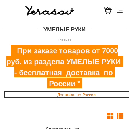
Перейти
УМЕЛЫЕ РУКИ
к
основному
Главная
содержанию
При заказе товаров от 7000
руб. из раздела УМЕЛЫЕ РУКИ
- бесплатная доставка по
России *
Доставка по России
Сортировать по