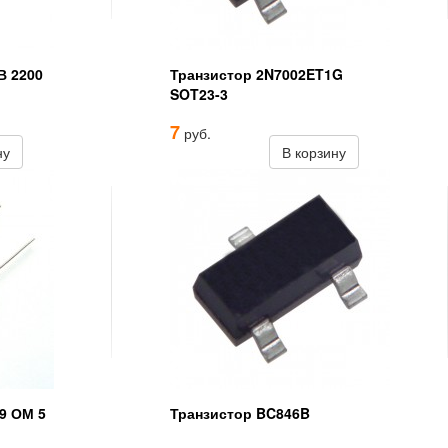
В 2200
Транзистор 2N7002ET1G
SOT23-3
7
руб.
ну
В корзину
9 ОМ 5
Транзистор BC846B