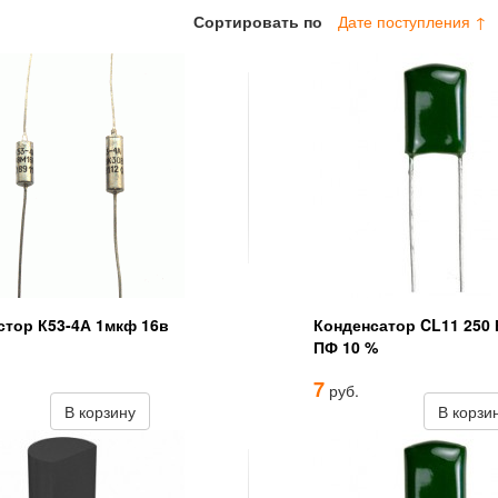
Сортировать по
Дате поступления ↑
стор К53-4А 1мкф 16в
Конденсатор CL11 250 
ПФ 10 %
7
руб.
В корзину
В корзи