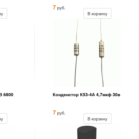
7
руб.
ну
В корзину
В 6800
Конденстор К53-4А 4,7мкф 30в
7
руб.
ну
В корзину