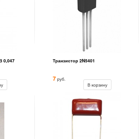
В 0,047
Транзистор 2N5401
7
руб.
ну
В корзину