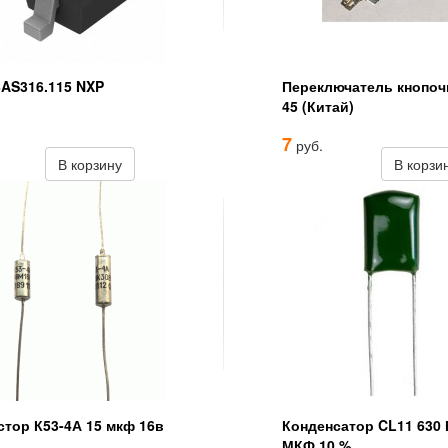
AS316.115 NXP
Переключатель кнопо
45 (Китай)
7
руб.
В корзину
В корзи
стор К53-4А 15 мкф 16в
Конденсатор CL11 630 
МКФ 10 %