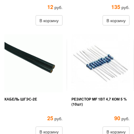
12
135
руб.
руб.
В корзину
В корзину
КАБЕЛЬ ШГЭС-2Е
РЕЗИСТОР MF 1ВТ 4,7 КОМ 5 %
(10шт)
25
90
руб.
руб.
В корзину
В корзину