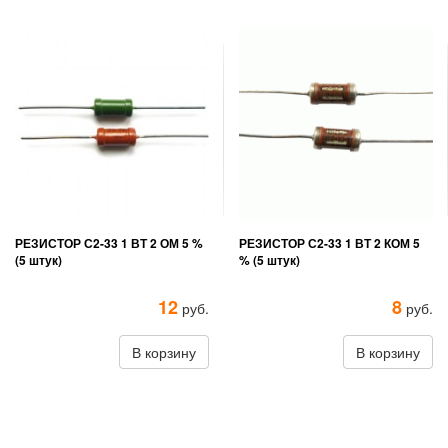
РЕЗИСТОР С2-33 1 ВТ 2 ОМ 5 %
РЕЗИСТОР С2-33 1 ВТ 2 КОМ 5
(5 штук)
% (5 штук)
12
8
руб.
руб.
В корзину
В корзину