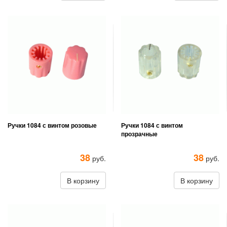
Ручки 1084 с винтом розовые
Ручки 1084 с винтом
прозрачные
38
38
руб.
руб.
В корзину
В корзину