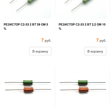
РЕЗИСТОР С2-33 2 ВТ 39 ОМ 5
РЕЗИСТОР С2-33 2 ВТ 2,2 ОМ 10
%
%
7
7
руб.
руб.
В корзину
В корзину