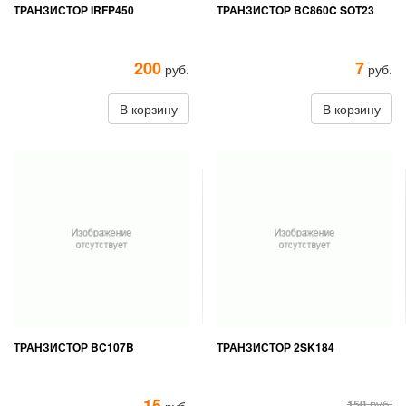
ТРАНЗИСТОР IRFP450
ТРАНЗИСТОР BC860C SOT23
200
7
руб.
руб.
В корзину
В корзину
ТРАНЗИСТОР BC107B
ТРАНЗИСТОР 2SK184
15
150
руб.