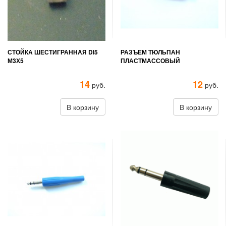
СТОЙКА ШЕСТИГРАННАЯ DI5
РАЗЪЕМ ТЮЛЬПАН
М3Х5
ПЛАСТМАССОВЫЙ
14
12
руб.
руб.
В корзину
В корзину