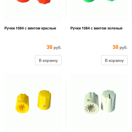
Ручки 1084 с винтом красные
Ручки 1084 с винтом зеленые
38
38
руб.
руб.
В корзину
В корзину