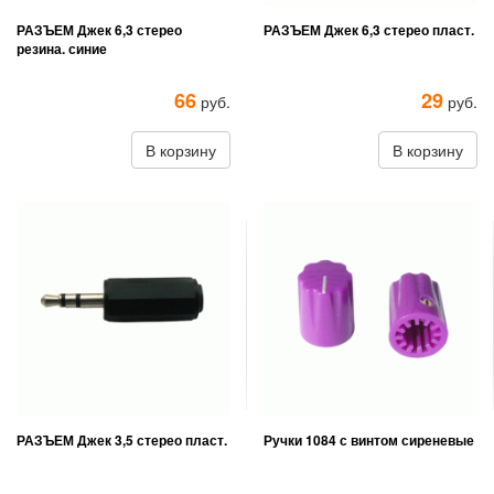
РАЗЪЕМ Джек 6,3 стерео
РАЗЪЕМ Джек 6,3 стерео пласт.
резина. синие
66
29
руб.
руб.
В корзину
В корзину
РАЗЪЕМ Джек 3,5 стерео пласт.
Ручки 1084 с винтом сиреневые