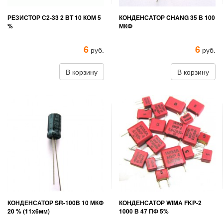
РЕЗИСТОР С2-33 2 ВТ 10 КОМ 5
КОНДЕНСАТОР CHANG 35 В 100
%
МКФ
6
6
руб.
руб.
В корзину
В корзину
КОНДЕНСАТОР SR-100B 10 МКФ
КОНДЕНСАТОР WIMA FKP-2
20 % (11х6мм)
1000 В 47 ПФ 5%