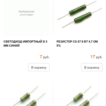
СВЕТОДИОД ИМПОРТНЫЙ D 3
РЕЗИСТОР С5-37 8 ВТ 4,7 ОМ
ММ СИНИЙ
5%
7
17
руб.
руб.
В корзину
В корзину