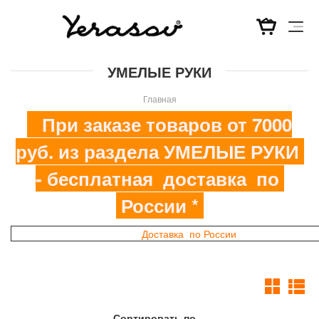
Перейти
УМЕЛЫЕ РУКИ
к
основному
Главная
содержанию
При заказе товаров от 7000
руб. из раздела УМЕЛЫЕ РУКИ
- бесплатная доставка по
России *
Доставка по России
Сортировать по