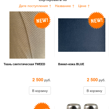
Дате поступления ↑
Названию ↑
Цене ↑
Ткань синтетическая TWEED
Винил-кожа BLUE
2 500
2 500
руб.
руб.
В корзину
В корзину