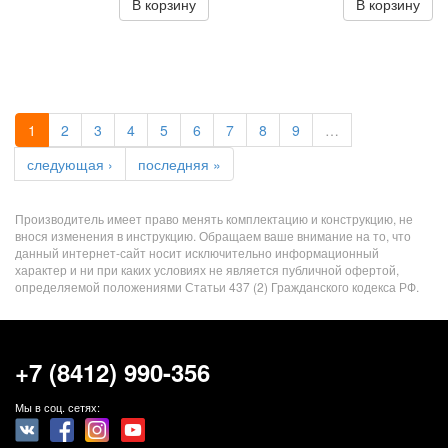
В корзину
В корзину
1
2
3
4
5
6
7
8
9
…
следующая ›
последняя »
Производитель имеет право менять комплектацию и конструкцию, не
внося изменения в инструкцию. Обращаем ваше внимание на то, что
данный интернет-сайт носит исключительно информационный
характер и ни при каких условиях не является публичной офертой,
определяемой положениями Статьи 437 (2) Гражданского кодекса РФ.
+7 (8412) 990-356
Мы в соц. сетях: