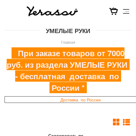
Перейти
УМЕЛЫЕ РУКИ
к
основному
Главная
содержанию
При заказе товаров от 7000
руб. из раздела УМЕЛЫЕ РУКИ
- бесплатная доставка по
России *
Доставка по России
Сортировать по