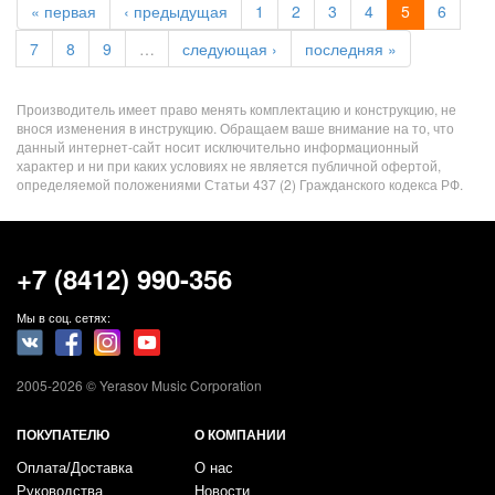
« первая
‹ предыдущая
1
2
3
4
5
6
7
8
9
…
следующая ›
последняя »
Производитель имеет право менять комплектацию и конструкцию, не
внося изменения в инструкцию. Обращаем ваше внимание на то, что
данный интернет-сайт носит исключительно информационный
характер и ни при каких условиях не является публичной офертой,
определяемой положениями Статьи 437 (2) Гражданского кодекса РФ.
+7 (8412) 990-356
Мы в соц. сетях:
2005-2026 © Yerasov Music Corporation
ПОКУПАТЕЛЮ
О КОМПАНИИ
Оплата/Доставка
О нас
Руководства
Новости