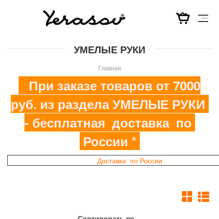
Перейти
УМЕЛЫЕ РУКИ
к
основному
Главная
содержанию
При заказе товаров от 7000
руб. из раздела УМЕЛЫЕ РУКИ
- бесплатная доставка по
России *
Доставка по России
Сортировать по