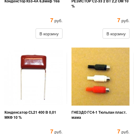
Конденстор К53-4А 6,8мкф 16в
РЕЗИСТОР С2-33 2 ВТ 2,2 ОМ 10
%
7
7
руб.
руб.
В корзину
В корзину
Конденсатор CL21 400 В 0,01
ГНЕЗДО ГС4-1 Тюльпан пласт.
МКФ 10 %
мама
7
7
руб.
руб.