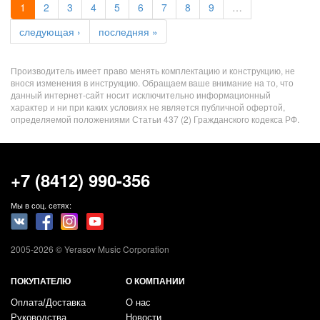
1
2
3
4
5
6
7
8
9
…
следующая ›
последняя »
Производитель имеет право менять комплектацию и конструкцию, не
внося изменения в инструкцию. Обращаем ваше внимание на то, что
данный интернет-сайт носит исключительно информационный
характер и ни при каких условиях не является публичной офертой,
определяемой положениями Статьи 437 (2) Гражданского кодекса РФ.
+7 (8412) 990-356
Мы в соц. сетях:
2005-2026 © Yerasov Music Corporation
ПОКУПАТЕЛЮ
О КОМПАНИИ
Оплата/Доставка
О нас
Руководства
Новости