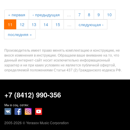
« первая
‹ предыдущая
…
7
8
9
10
11
12
13
14
15
…
следующая ›
последняя »
Производитель имеет право менять комплектацию и конструкцию, не
внося изменения в инструкцию. Обращаем ваше внимание на то, что
данный интернет-сайт носит исключительно информационный
характер и ни при каких условиях не является публичной офертой,
определяемой положениями Статьи 437 (2) Гражданского кодекса РФ.
+7 (8412) 990-356
Мы в соц. сетях:
2005-2026 © Yerasov Music Corporation