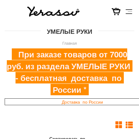
Перейти
УМЕЛЫЕ РУКИ
к
основному
Главная
содержанию
При заказе товаров от 7000
руб. из раздела УМЕЛЫЕ РУКИ
- бесплатная доставка по
России *
Доставка по России
Сортировать по