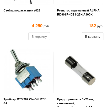
Стойка под акустику s023
Резистор переменный ALPHA
RD901F-40B1-25K-A100K
4 250
182
руб.
руб.
В корзину
В корзину
Тумблер MTS 202 ON-ON 125В
Предохранитель 5х20мм,
6А
стеклянный,