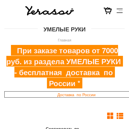
Перейти
УМЕЛЫЕ РУКИ
к
основному
Главная
содержанию
При заказе товаров от 7000
руб. из раздела УМЕЛЫЕ РУКИ
- бесплатная доставка по
России *
Доставка по России
Сортировать по