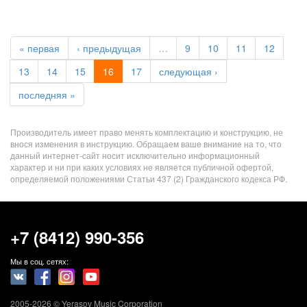
« первая
‹ предыдущая
…
9
10
11
12
13
14
15
16
17
следующая ›
последняя »
Производитель имеет право менять комплектацию и конструкцию, не
внося изменения в инструкцию. Обращаем ваше внимание на то, что
данный интернет-сайт носит исключительно информационный
характер и ни при каких условиях не является публичной офертой,
определяемой положениями Статьи 437 (2) Гражданского кодекса РФ.
+7 (8412) 990-356
Мы в соц. сетях:
2005-2026 © Yerasov Music Corporation