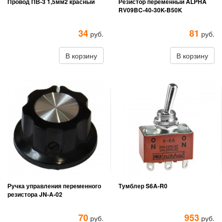
Провод ПВ-3 1,5мм2 красный
Резистор переменный ALPHA
RV09BC-40-30K-B50K
34
81
руб.
руб.
В корзину
В корзину
Ручка управления переменного
Тумблер S6A-R0
резистора JN-A-02
70
953
руб.
руб.