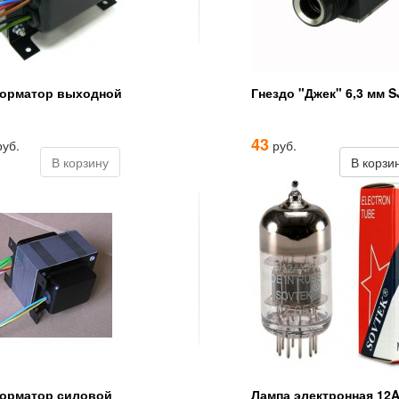
орматор выходной
Гнездо "Джек" 6,3 мм S
43
уб.
руб.
В корзину
В корзи
орматор силовой
Лампа электронная 12