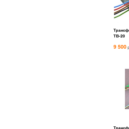
Трансф
ТВ-20
9 500
р
Трансф