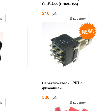
C9-F-A55 (ПЛК9-Э55)
210
руб.
ну
В корзину
Переключатель 3PDT с
фиксацией
530
руб.
ну
В корзину