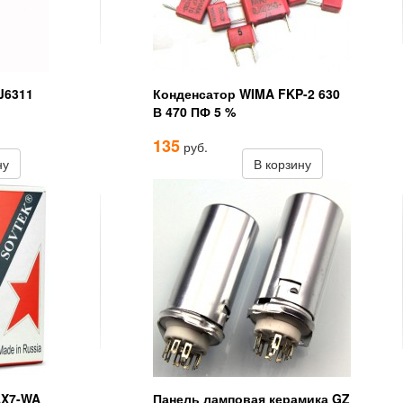
J6311
Конденсатор WIMA FKP-2 630
В 470 ПФ 5 %
135
руб.
ну
В корзину
AX7-WA
Панель ламповая керамика GZ