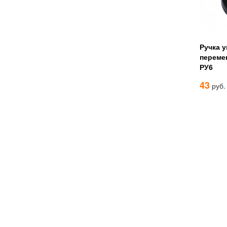
Ручка 
переме
РУ6
43
руб.