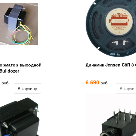
орматор выходной
Динамик Jensen C8R 8
Bulldozer
0
6 690
руб.
руб.
В корзину
В корзи