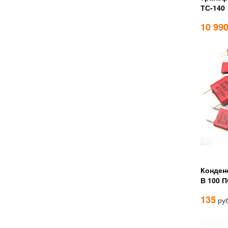
ТС-140
10 99
Конден
В 100 П
135
руб