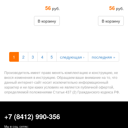
56
56
руб.
руб.
В корзину
В корзину
1
2
3
4
5
следующая ›
последняя »
Производитель имеет право менять комплектацию и конструкцию, не
внося изменения в инструкцию. Обращаем ваше внимание на то, что
данный интернет-сайт носит исключительно информационный
характер и ни при каких условиях не является публичной офертой,
определяемой положениями Статьи 437 (2) Гражданского кодекса РФ.
+7 (8412) 990-356
Мы в соц. сетях: