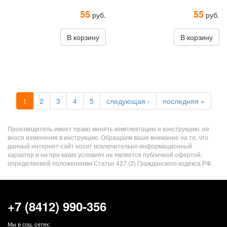
55
55
руб.
руб.
В корзину
В корзину
1
2
3
4
5
следующая ›
последняя »
Производитель имеет право менять комплектацию и конструкцию, не
внося изменения в инструкцию. Обращаем ваше внимание на то, что
данный интернет-сайт носит исключительно информационный
характер и ни при каких условиях не является публичной офертой,
определяемой положениями Статьи 437 (2) Гражданского кодекса РФ.
+7 (8412) 990-356
Мы в соц. сетях: