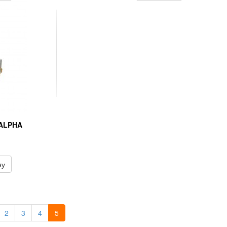
 ALPHA
ну
2
3
4
5