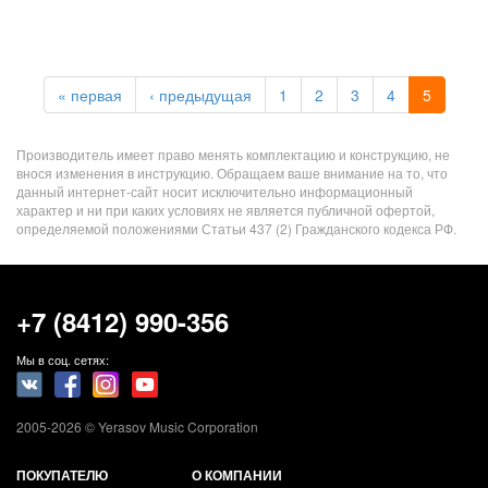
« первая
‹ предыдущая
1
2
3
4
5
Производитель имеет право менять комплектацию и конструкцию, не
внося изменения в инструкцию. Обращаем ваше внимание на то, что
данный интернет-сайт носит исключительно информационный
характер и ни при каких условиях не является публичной офертой,
определяемой положениями Статьи 437 (2) Гражданского кодекса РФ.
+7 (8412) 990-356
Мы в соц. сетях:
2005-2026 © Yerasov Music Corporation
ПОКУПАТЕЛЮ
О КОМПАНИИ